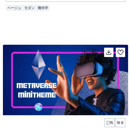
ベージュ
モダン
幾何学
15
16:9