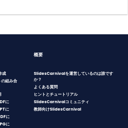
概要
T作成
SlidesCarnivalを運営しているのは誰です
か？
トの組み合
よくある質問
用
ヒントとチュートリアル
PDFに
SlidesCarnivalコミュニティ
PPTに
教師向けSlidesCarnival
PDFに
JPGに