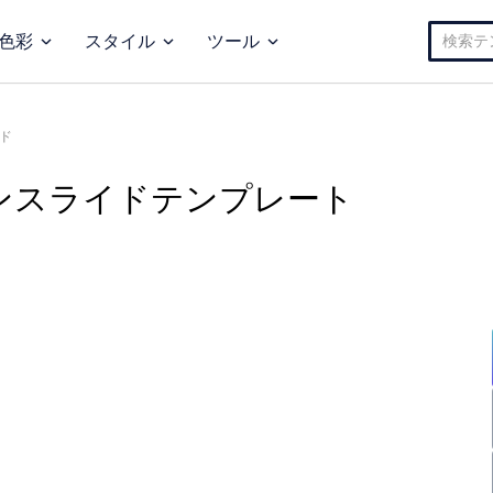
検
色彩
スタイル
ツール
索:
ド
ンスライドテンプレート