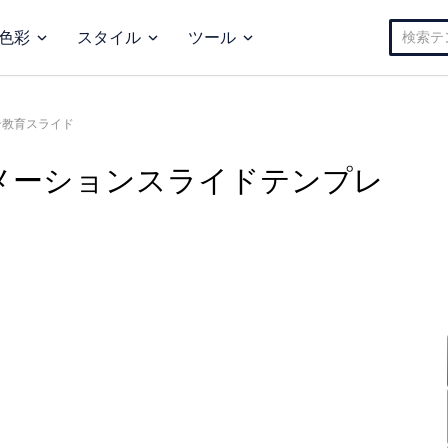
検
色彩
スタイル
ツール
索:
ン教育スライド
メーションスライドテンプレ