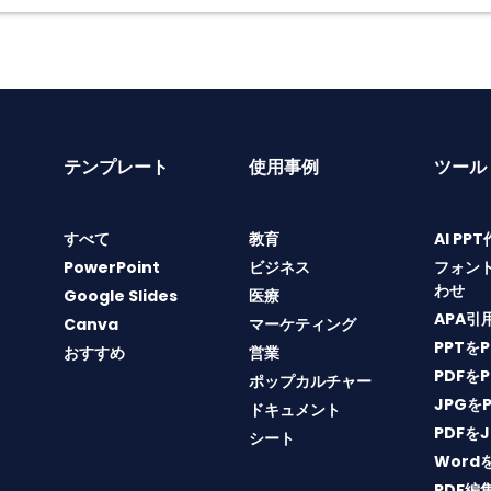
テンプレート
使用事例
ツール
すべて
教育
AI PP
PowerPoint
ビジネス
フォン
わせ
Google Slides
医療
APA引
Canva
マーケティング
PPTを
おすすめ
営業
PDFを
ポップカルチャー
JPGを
ドキュメント
PDFを
シート
Word
PDF編