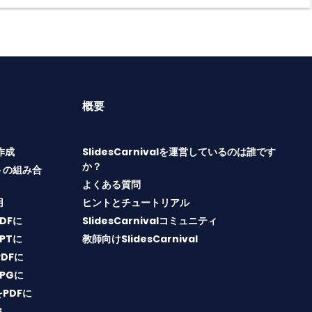
概要
T作成
SlidesCarnivalを運営しているのは誰です
か？
トの組み合
よくある質問
用
ヒントとチュートリアル
PDFに
SlidesCarnivalコミュニティ
PPTに
教師向けSlidesCarnival
PDFに
JPGに
をPDFに
集