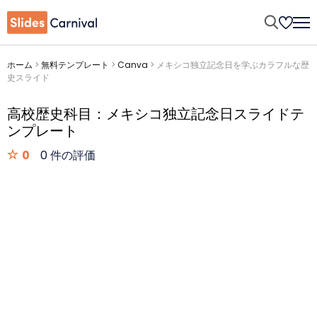
ホーム
>
無料テンプレート
>
Canva
>
メキシコ独立記念日を学ぶカラフルな歴
史スライド
高校歴史科目：メキシコ独立記念日スライドテ
ンプレート
0
0 件の評価