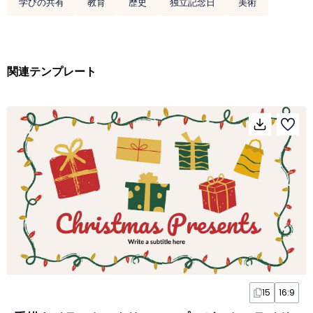
学びの共有
教育
歴史
独立記念日
美術
関連テンプレート
15
16:9