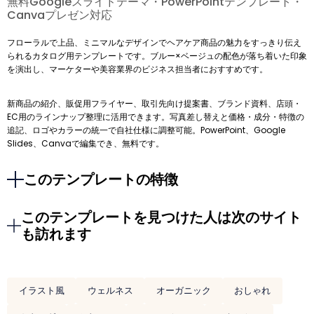
無料Googleスライドテーマ・PowerPointテンプレート・
Canvaプレゼン対応
フローラルで上品、ミニマルなデザインでヘアケア商品の魅力をすっきり伝え
られるカタログ用テンプレートです。ブルー×ベージュの配色が落ち着いた印象
を演出し、マーケターや美容業界のビジネス担当者におすすめです。
新商品の紹介、販促用フライヤー、取引先向け提案書、ブランド資料、店頭・
EC用のラインナップ整理に活用できます。写真差し替えと価格・成分・特徴の
追記、ロゴやカラーの統一で自社仕様に調整可能。PowerPoint、Google
Slides、Canvaで編集でき、無料です。
このテンプレートの特徴
このテンプレートを見つけた人は次のサイト
も訪れます
イラスト風
ウェルネス
オーガニック
おしゃれ