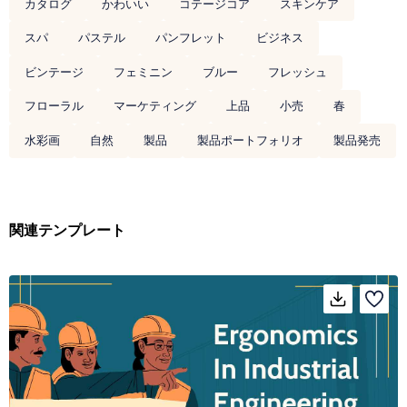
カタログ
かわいい
コテージコア
スキンケア
スパ
パステル
パンフレット
ビジネス
ビンテージ
フェミニン
ブルー
フレッシュ
フローラル
マーケティング
上品
小売
春
水彩画
自然
製品
製品ポートフォリオ
製品発売
関連テンプレート