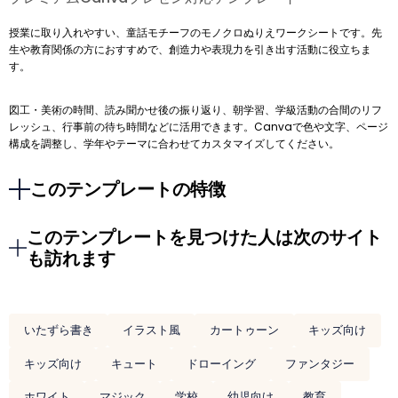
授業に取り入れやすい、童話モチーフのモノクロぬりえワークシートです。先
生や教育関係の方におすすめで、創造力や表現力を引き出す活動に役立ちま
す。
図工・美術の時間、読み聞かせ後の振り返り、朝学習、学級活動の合間のリフ
レッシュ、行事前の待ち時間などに活用できます。Canvaで色や文字、ページ
構成を調整し、学年やテーマに合わせてカスタマイズしてください。
このテンプレートの特徴
このテンプレートを見つけた人は次のサイト
も訪れます
いたずら書き
イラスト風
カートゥーン
キッズ向け
キッズ向け
キュート
ドローイング
ファンタジー
ホワイト
マジック
学校
幼児向け
教育