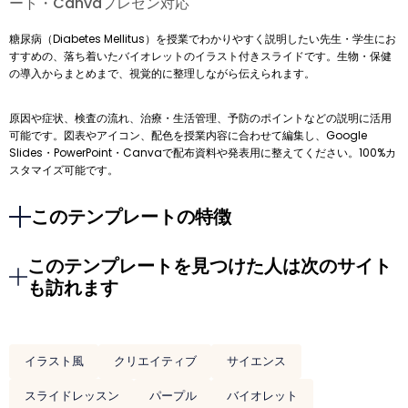
ート・Canvaプレゼン対応
糖尿病（Diabetes Mellitus）を授業でわかりやすく説明したい先生・学生にお
すすめの、落ち着いたバイオレットのイラスト付きスライドです。生物・保健
の導入からまとめまで、視覚的に整理しながら伝えられます。
原因や症状、検査の流れ、治療・生活管理、予防のポイントなどの説明に活用
可能です。図表やアイコン、配色を授業内容に合わせて編集し、Google
Slides・PowerPoint・Canvaで配布資料や発表用に整えてください。100%カ
スタマイズ可能です。
このテンプレートの特徴
このテンプレートを見つけた人は次のサイト
も訪れます
イラスト風
クリエイティブ
サイエンス
スライドレッスン
パープル
バイオレット