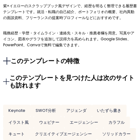
紫×イエローのスクラップブック風デザインで、経歴を明るく整理できる履歴書
テンプレートです。就活・転職の自己紹介、ポートフォリオの概要、社内異動
の面談資料、フリーランスの提案時プロフィールなどにおすすめです。
職務経歴・学歴・タイムライン・連絡先・スキル・推薦者欄を用意。写真やア
イコン、図表やグラフを追加して説得力を高められます。Google Slides、
PowerPoint、Canvaで無料で編集できます。
このテンプレートの特徴
このテンプレートを見つけた人は次のサイト
も訪れます
Keynote
SWOT分析
アジェンダ
いたずら書き
イラスト風
ウェビナー
エージェンシー
カラフル
キュート
クリエイティブエージェンシー
ソリッドカラー