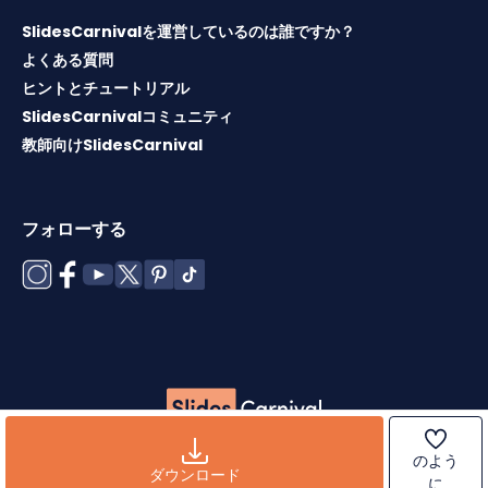
SlidesCarnivalを運営しているのは誰ですか？
よくある質問
ヒントとチュートリアル
SlidesCarnivalコミュニティ
教師向けSlidesCarnival
フォローする
Copyright © 2026 ·
利用規約
·
テンプレートライセンス
·
ク
のよう
ッキーポリシー
·
プライバシーポリシー
ダウンロード
に