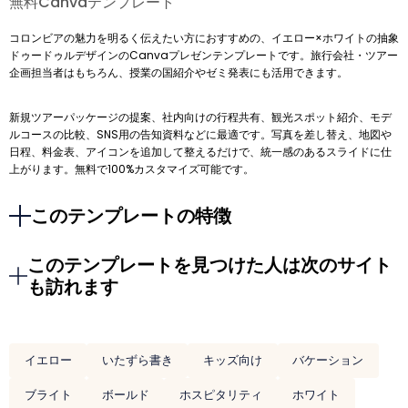
無料Canvaテンプレート
コロンビアの魅力を明るく伝えたい方におすすめの、イエロー×ホワイトの抽象
ドゥードゥルデザインのCanvaプレゼンテンプレートです。旅行会社・ツアー
企画担当者はもちろん、授業の国紹介やゼミ発表にも活用できます。
新規ツアーパッケージの提案、社内向けの行程共有、観光スポット紹介、モデ
ルコースの比較、SNS用の告知資料などに最適です。写真を差し替え、地図や
日程、料金表、アイコンを追加して整えるだけで、統一感のあるスライドに仕
上がります。無料で100%カスタマイズ可能です。
このテンプレートの特徴
このテンプレートを見つけた人は次のサイト
も訪れます
イエロー
いたずら書き
キッズ向け
バケーション
ブライト
ボールド
ホスピタリティ
ホワイト