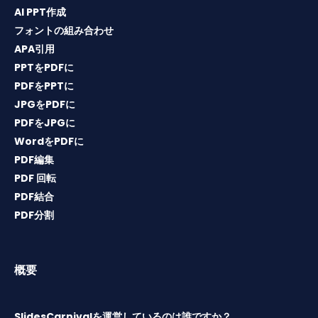
AI PPT作成
フォントの組み合わせ
APA引用
PPTをPDFに
PDFをPPTに
JPGをPDFに
PDFをJPGに
WordをPDFに
PDF編集
PDF 回転
PDF結合
PDF分割
概要
SlidesCarnivalを運営しているのは誰ですか？