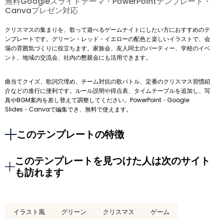
無料Googleスライドテーマ・PowerPointテンプレート・
Canvaプレゼン対応
クリスマスの集まりを、歌って遊べるゲームナイトにしたい方におすすめのテ
ンプレートです。グリーン・レッド・イエローの配色と楽しいイラストで、会
場の雰囲気づくりに役立ちます。家族会、友人同士のパーティー、学校のイベ
ント、地域の交流会、社内の懇親会にも活用できます。
曲当てクイズ、歌詞穴埋め、チーム対抗の歌バトル、定番のクリスマス習慣紹
介などの進行に便利です。ルール説明や得点表、タイムテーブルを追加し、写
真やBGM案内を差し替えて調整してください。PowerPoint・Google
Slides・Canvaで編集でき、無料で使えます。
このテンプレートの特徴
このテンプレートを見つけた人は次のサイト
も訪れます
イラスト風
グリーン
クリスマス
ゲーム