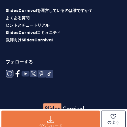
SlidesCarnivalを運営しているのは誰ですか？
よくある質問
ヒントとチュートリアル
SlidesCarnivalコミュニティ
教師向けSlidesCarnival
フォローする
Copyright © 2026 ·
利用規約
·
テンプレートライセンス
·
ク
のよう
ッキーポリシー
·
プライバシーポリシー
ダウンロード