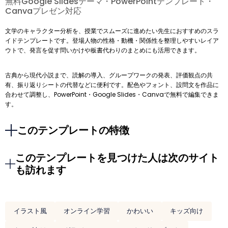
無料Google Slidesテーマ・PowerPointテンプレート・
Canvaプレゼン対応
文学のキャラクター分析を、授業でスムーズに進めたい先生におすすめのスラ
イドテンプレートです。登場人物の性格・動機・関係性を整理しやすいレイア
ウトで、発言を促す問いかけや板書代わりのまとめにも活用できます。
古典から現代小説まで、読解の導入、グループワークの発表、評価観点の共
有、振り返りシートの代替などに便利です。配色やフォント、設問文を作品に
合わせて調整し、PowerPoint・Google Slides・Canvaで無料で編集できま
す。
このテンプレートの特徴
このテンプレートを見つけた人は次のサイト
も訪れます
イラスト風
オンライン学習
かわいい
キッズ向け