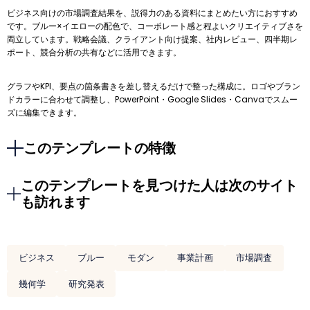
ビジネス向けの市場調査結果を、説得力のある資料にまとめたい方におすすめ
です。ブルー×イエローの配色で、コーポレート感と程よいクリエイティブさを
両立しています。戦略会議、クライアント向け提案、社内レビュー、四半期レ
ポート、競合分析の共有などに活用できます。
グラフやKPI、要点の箇条書きを差し替えるだけで整った構成に。ロゴやブラン
ドカラーに合わせて調整し、PowerPoint・Google Slides・Canvaでスムー
ズに編集できます。
このテンプレートの特徴
このテンプレートを見つけた人は次のサイト
も訪れます
ビジネス
ブルー
モダン
事業計画
市場調査
幾何学
研究発表