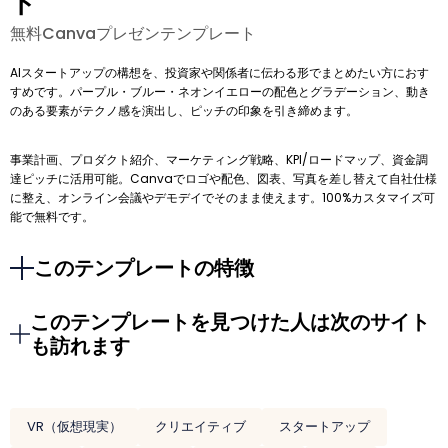
ト
無料Canvaプレゼンテンプレート
AIスタートアップの構想を、投資家や関係者に伝わる形でまとめたい方におす
すめです。パープル・ブルー・ネオンイエローの配色とグラデーション、動き
のある要素がテクノ感を演出し、ピッチの印象を引き締めます。
事業計画、プロダクト紹介、マーケティング戦略、KPI/ロードマップ、資金調
達ピッチに活用可能。Canvaでロゴや配色、図表、写真を差し替えて自社仕様
に整え、オンライン会議やデモデイでそのまま使えます。100%カスタマイズ可
能で無料です。
このテンプレートの特徴
このテンプレートを見つけた人は次のサイト
も訪れます
VR（仮想現実）
クリエイティブ
スタートアップ