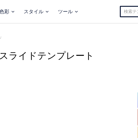
検
色彩
スタイル
ツール
索:
ド
 スライドテンプレート