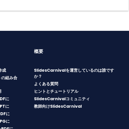
概要
T作成
SlidesCarnivalを運営しているのは誰です
か？
トの組み合
よくある質問
用
ヒントとチュートリアル
PDFに
SlidesCarnivalコミュニティ
PPTに
教師向けSlidesCarnival
PDFに
JPGに
をPDFに