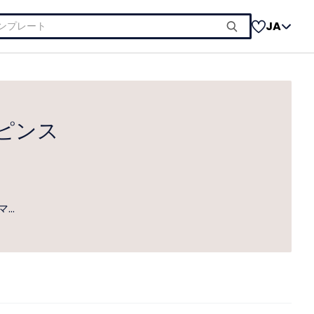
JA
ピンス
マ…