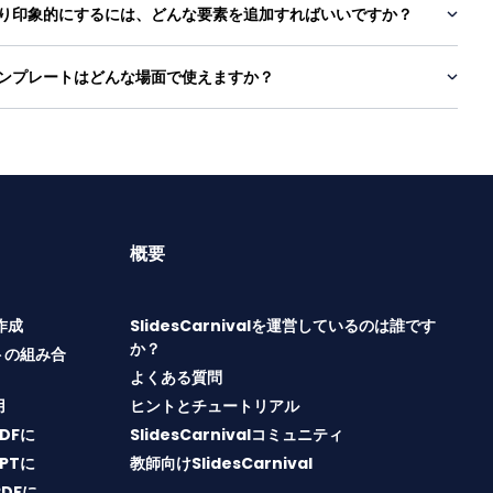
り印象的にするには、どんな要素を追加すればいいですか？
ンプレートはどんな場面で使えますか？
概要
T作成
SlidesCarnivalを運営しているのは誰です
か？
トの組み合
よくある質問
用
ヒントとチュートリアル
PDFに
SlidesCarnivalコミュニティ
PPTに
教師向けSlidesCarnival
PDFに