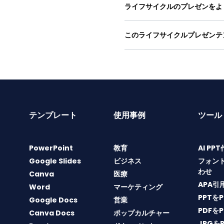
ライフサイクルのプレゼンをよ
このライフサイクルプレゼンテ
テンプレート
使用事例
ツール
PowerPoint
教育
AI PP
Google Slides
ビジネス
フォン
わせ
Canva
医療
APA引
Word
マーケティング
PPTを
Google Docs
営業
PDFを
Canva Docs
ポップカルチャー
JPGを