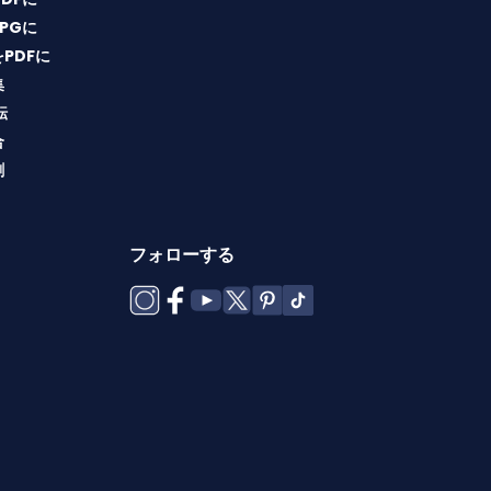
JPGに
をPDFに
集
転
合
割
フォローする