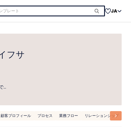
JA
イフサ
で…
顧客プロフィール
プロセス
業務フロー
リレーションシップ
キ