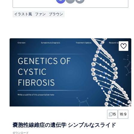
イラスト風
ファン
ブラウン
15
16:9
嚢胞性線維症の遺伝学 シンプルなスライド
ダウンロード