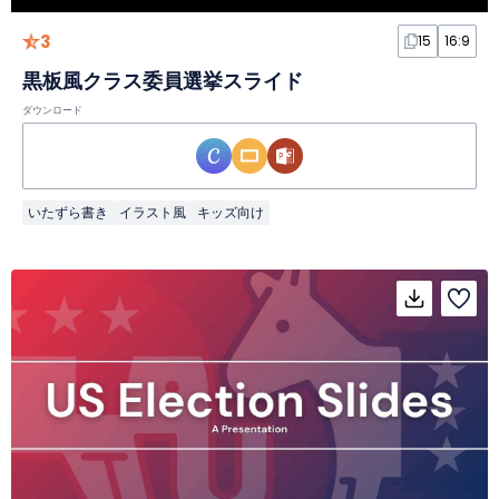
3
15
16:9
黒板風クラス委員選挙スライド
ダウンロード
いたずら書き
イラスト風
キッズ向け