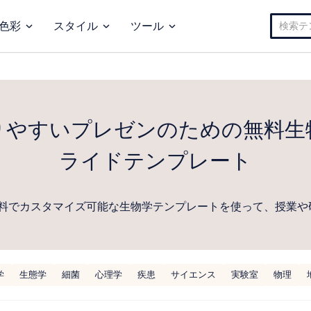
検
色彩
スタイル
ツール
索:
りやすいプレゼンのための無料生
ライドテンプレート
料でカスタマイズ可能な生物学テンプレートを使って、授業や
学
生態学
細菌
心理学
疾患
サイエンス
実験室
物理