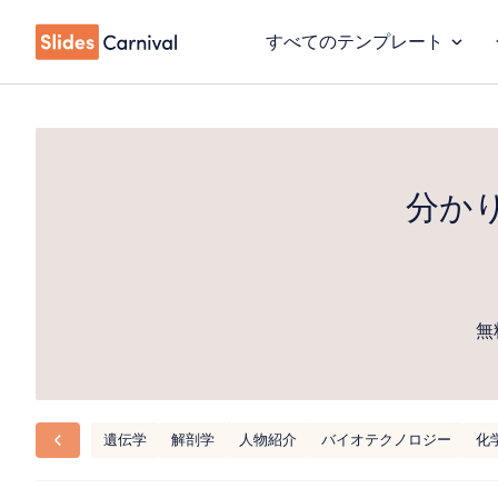
すべてのテンプレート
分か
無
遺伝学
解剖学
人物紹介
バイオテクノロジー
化