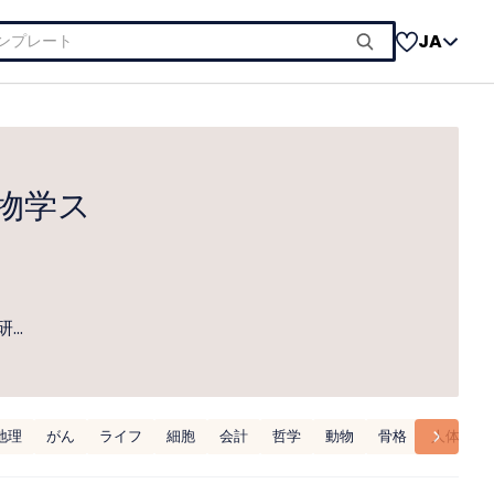
JA
物学ス
研…
地理
がん
ライフ
細胞
会計
哲学
動物
骨格
人体