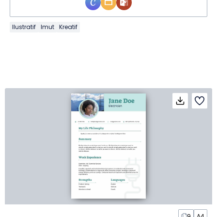
Ilustratif
Imut
Kreatif
9
A4