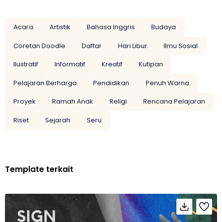
Acara
Artistik
Bahasa Inggris
Budaya
Coretan Doodle
Daftar
Hari Libur
Ilmu Sosial
Ilustratif
Informatif
Kreatif
Kutipan
Pelajaran Berharga
Pendidikan
Penuh Warna
Proyek
Ramah Anak
Religi
Rencana Pelajaran
Riset
Sejarah
Seru
Template terkait