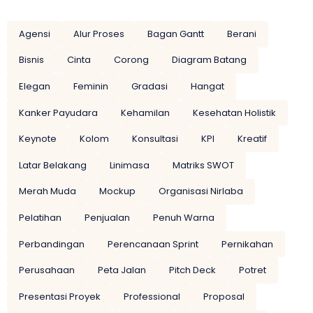
Agensi
Alur Proses
Bagan Gantt
Berani
Bisnis
Cinta
Corong
Diagram Batang
Elegan
Feminin
Gradasi
Hangat
Kanker Payudara
Kehamilan
Kesehatan Holistik
Keynote
Kolom
Konsultasi
KPI
Kreatif
Latar Belakang
Linimasa
Matriks SWOT
Merah Muda
Mockup
Organisasi Nirlaba
Pelatihan
Penjualan
Penuh Warna
Perbandingan
Perencanaan Sprint
Pernikahan
Perusahaan
Peta Jalan
Pitch Deck
Potret
Presentasi Proyek
Professional
Proposal