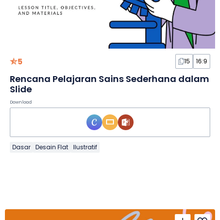
5
15
16:9
Rencana Pelajaran Sains Sederhana dalam
Slide
Download
Dasar
Desain Flat
Ilustratif