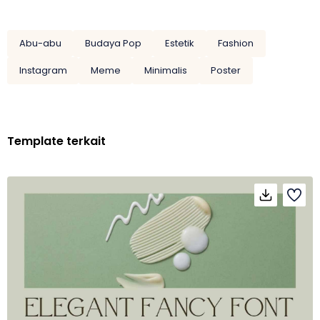
Abu-abu
Budaya Pop
Estetik
Fashion
Instagram
Meme
Minimalis
Poster
Template terkait