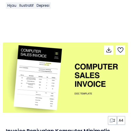
Hijau
Ilustratif
Depresi
2
A4
Invoice Penjualan Komputer Minimalis