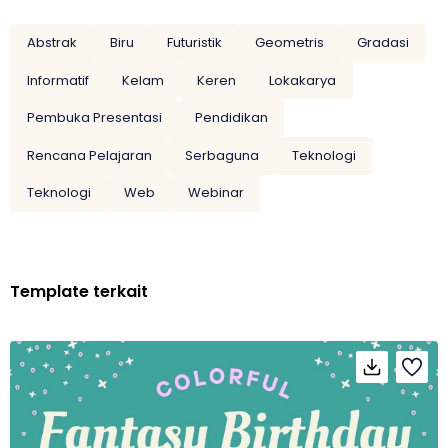
Abstrak
Biru
Futuristik
Geometris
Gradasi
Informatif
Kelam
Keren
Lokakarya
Pembuka Presentasi
Pendidikan
Rencana Pelajaran
Serbaguna
Teknologi
Teknologi
Web
Webinar
Template terkait