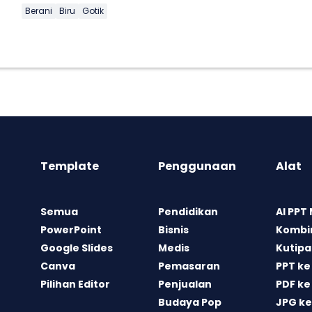
Berani
Biru
Gotik
Template
Penggunaan
Alat
Semua
Pendidikan
AI PPT
PowerPoint
Bisnis
Kombin
Google Slides
Medis
Kutipa
Canva
Pemasaran
PPT ke
Pilihan Editor
Penjualan
PDF ke
Budaya Pop
JPG ke