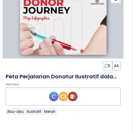
5
A4
Peta Perjalanan Donatur Ilustratif dalam Infografis
Download
Abu-abu
Ilustratif
Merah