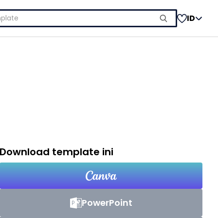
ID
Download template ini
PowerPoint