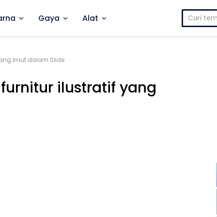
Cari
rna
Gaya
Alat
untuk:
 yang Imut dalam Slide
rnitur ilustratif yang