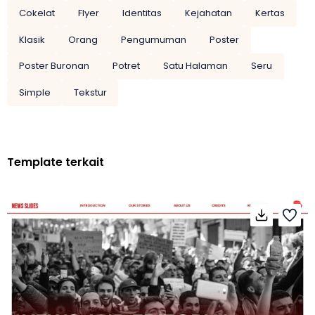
Cokelat
Flyer
Identitas
Kejahatan
Kertas
Klasik
Orang
Pengumuman
Poster
Poster Buronan
Potret
Satu Halaman
Seru
Simple
Tekstur
Template terkait