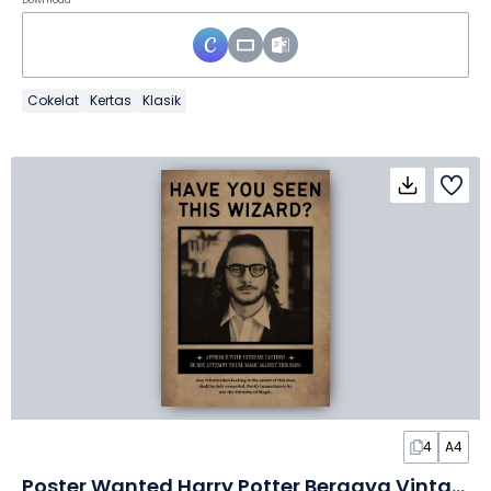
Download
Cokelat
Kertas
Klasik
4
A4
Poster Wanted Harry Potter Bergaya Vintage