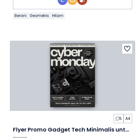
Berani
Geometris
Hitam
5
A4
Flyer Promo Gadget Tech Minimalis untuk Cyber Monday dalam Slide
Download