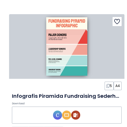
5
A4
Infografis Piramida Fundraising Sederhana dalam Slide
Download