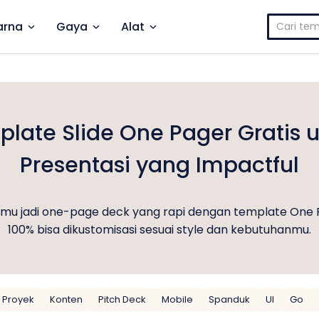
Cari
rna
Gaya
Alat
untuk:
late Slide One Pager Gratis 
Presentasi yang Impactful
kamu jadi one-page deck yang rapi dengan template One
100% bisa dikustomisasi sesuai style dan kebutuhanmu.
 Proyek
Konten
Pitch Deck
Mobile
Spanduk
UI
Go