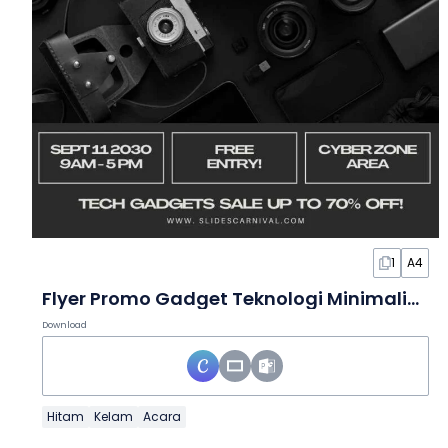
1
A4
Flyer Promo Gadget Teknologi Minimalis untuk Cyber Monday dalam Slide
Download
Hitam
Kelam
Acara