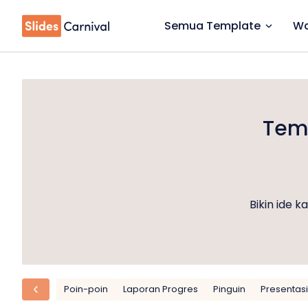
Semua Template
Wa
Temp
Bikin ide 
Poin-poin
Laporan Progres
Pinguin
Presentasi