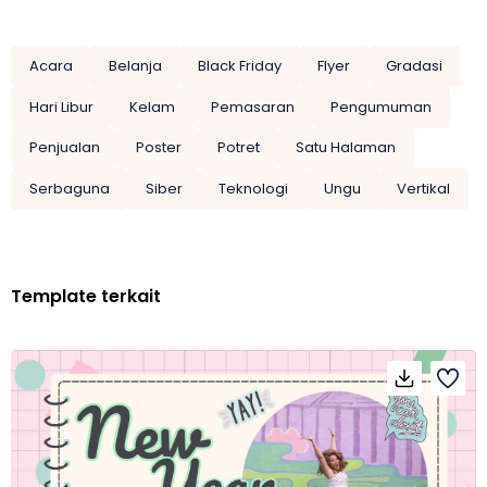
Acara
Belanja
Black Friday
Flyer
Gradasi
Hari Libur
Kelam
Pemasaran
Pengumuman
Penjualan
Poster
Potret
Satu Halaman
Serbaguna
Siber
Teknologi
Ungu
Vertikal
Template terkait