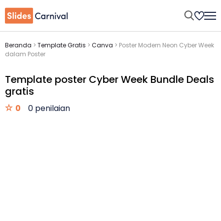
Beranda
>
Template Gratis
>
Canva
>
Poster Modern Neon Cyber Week
dalam Poster
Template poster Cyber Week Bundle Deals
gratis
0
0 penilaian