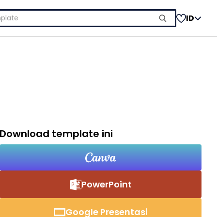
ID
Download template ini
PowerPoint
Google Presentasi