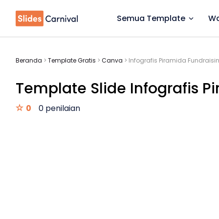
Semua Template
Wa
Beranda
>
Template Gratis
>
Canva
>
Infografis Piramida Fundrais
Template Slide Infografis P
0
0 penilaian