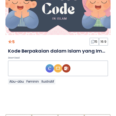
5
15
16:9
Kode Berpakaian dalam Islam yang Imut Ilustratif dalam Slide
Download
Abu-abu
Feminin
Ilustratif