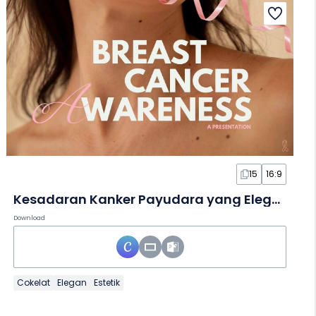
15
16:9
Kesadaran Kanker Payudara yang Elegan Minimal dalam Slide
Download
Cokelat
Elegan
Estetik