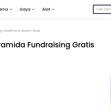
Cari
rna
Gaya
Alat
untuk:
ing Sederhana dalam Slide
iramida Fundraising Gratis