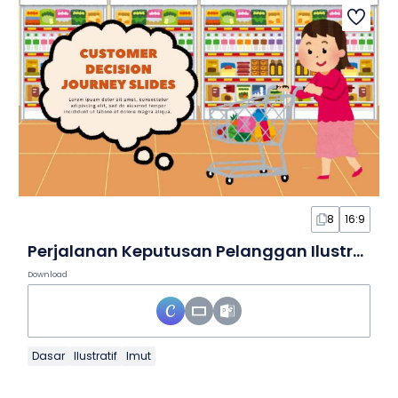
8
16:9
Perjalanan Keputusan Pelanggan Ilustratif dalam Slide
Download
Dasar
Ilustratif
Imut