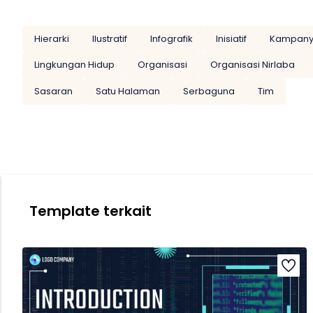
Hierarki
Ilustratif
Infografik
Inisiatif
Kampan
Lingkungan Hidup
Organisasi
Organisasi Nirlaba
Sasaran
Satu Halaman
Serbaguna
Tim
Template terkait