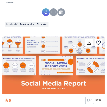
Download
Ilustratif
Minimalis
Akuisisi
5
16
16:9