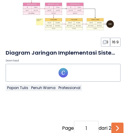
3
16:9
Diagram Jaringan Implementasi Sistem TI dalam Papan Tulis
Download
Papan Tulis
Penuh Warna
Professional
Page
dari 2