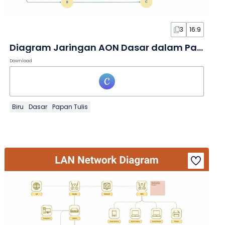
3
16:9
Diagram Jaringan AON Dasar dalam Papan Tulis
Download
Biru
Dasar
Papan Tulis