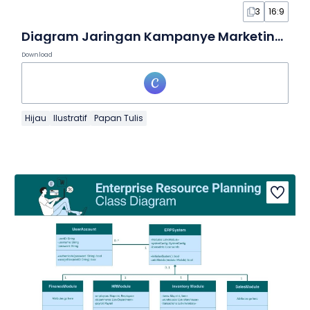
3
16:9
Diagram Jaringan Kampanye Marketing dalam Papan Tulis
Download
Hijau
Ilustratif
Papan Tulis