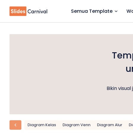
Semua Template
Wa
Temp
u
Bikin visu
Diagram Kelas
Diagram Venn
Diagram Alur
D