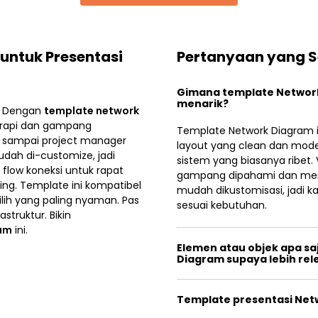
untuk Presentasi
Pertanyaan yang S
Gimana template Network 
menarik?
g? Dengan
template network
 rapi dan gampang
Template Network Diagram i
n, sampai project manager
layout yang clean dan modern
udah di-customize, jadi
sistem yang biasanya ribet. 
 flow koneksi untuk rapat
gampang dipahami dan menar
ding. Template ini kompatibel
mudah dikustomisasi, jadi 
ilih yang paling nyaman. Pas
sesuai kebutuhan.
struktur. Bikin
ram
ini.
Elemen atau objek apa sa
Diagram supaya lebih rel
Template presentasi Netw