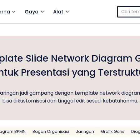
Cari
rna
Gaya
Alat
untuk:
late Slide Network Diagram G
ntuk Presentasi yang Terstrukt
al jaringan jadi gampang dengan template network diagra
bisa dikustomisasi dan tinggal edit sesuai kebutuhanmu.
iagram BPMN
Bagan Organisasi
Jaringan
Grafik Garis
Dia