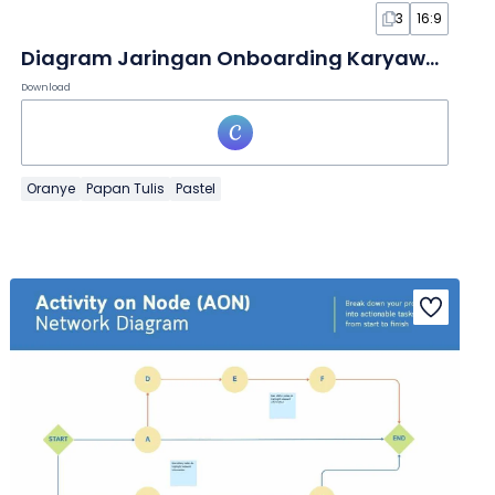
3
16:9
Diagram Jaringan Onboarding Karyawan dalam Papan Tulis
Download
Oranye
Papan Tulis
Pastel