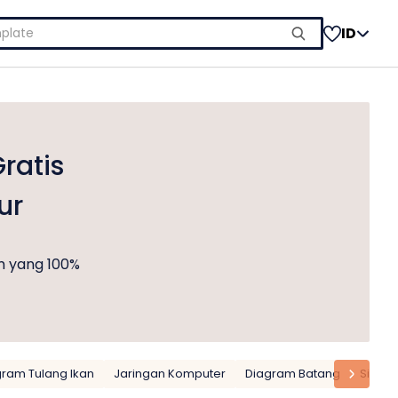
ID
ratis
ur
m yang 100%
gram Tulang Ikan
Jaringan Komputer
Diagram Batang
Sirkuit