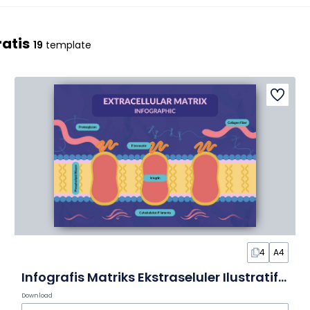
atis
19
template
4
A4
Infografis Matriks Ekstraseluler Ilustratif dalam Slide
Download