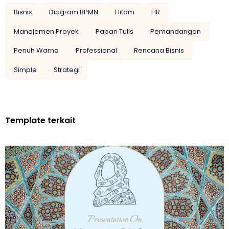
Bisnis
Diagram BPMN
Hitam
HR
Manajemen Proyek
Papan Tulis
Pemandangan
Penuh Warna
Professional
Rencana Bisnis
Simple
Strategi
Template terkait