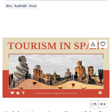
Biru
Ilustratif
Imut
15
16:9