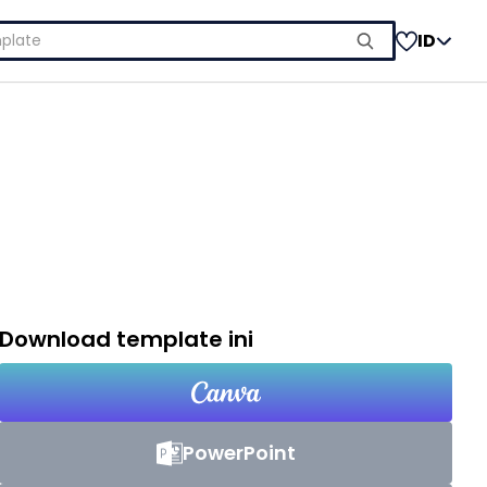
ID
Download template ini
PowerPoint