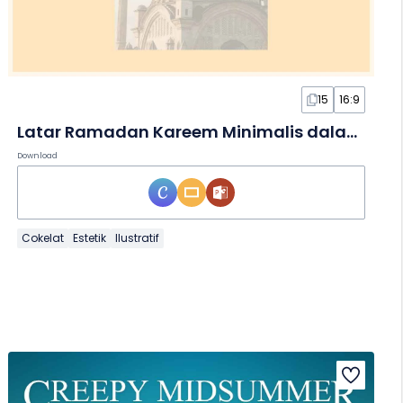
15
16:9
Latar Ramadan Kareem Minimalis dalam Slide
Download
Cokelat
Estetik
Ilustratif