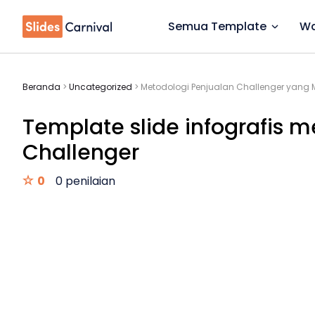
Semua Template
Wa
Beranda
>
Uncategorized
>
Metodologi Penjualan Challenger yang M
Template slide infografis 
Challenger
0
0 penilaian