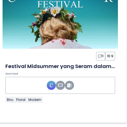
11
16:9
Festival Midsummer yang Seram dalam Slide
Download
Biru
Floral
Modern