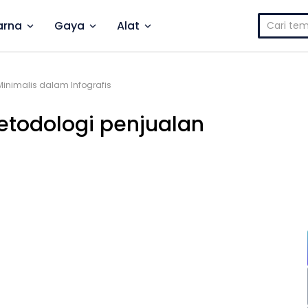
Cari
rna
Gaya
Alat
untuk:
inimalis dalam Infografis
metodologi penjualan