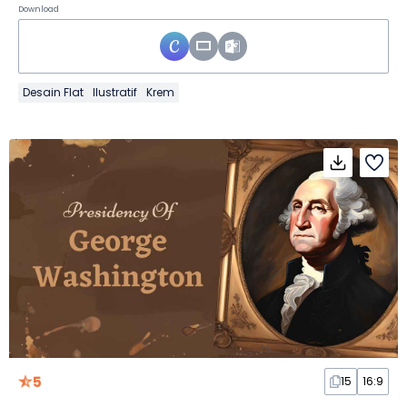
Download
Desain Flat
Ilustratif
Krem
5
15
16:9