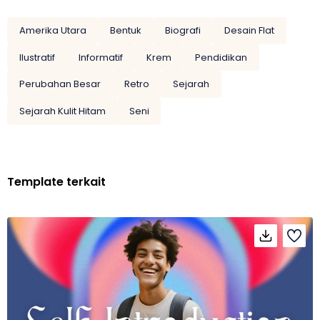
Amerika Utara
Bentuk
Biografi
Desain Flat
Ilustratif
Informatif
Krem
Pendidikan
Perubahan Besar
Retro
Sejarah
Sejarah Kulit Hitam
Seni
Template terkait