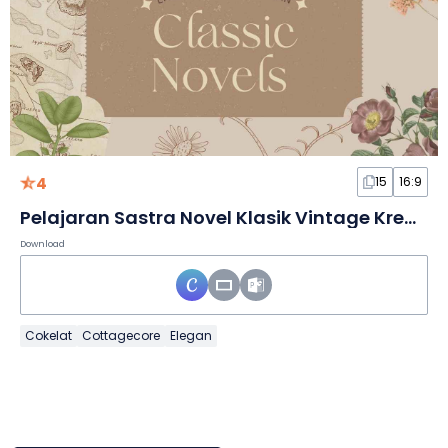
4
15
16:9
Pelajaran Sastra Novel Klasik Vintage Krem dan Cokelat dalam Slide
Download
Cokelat
Cottagecore
Elegan