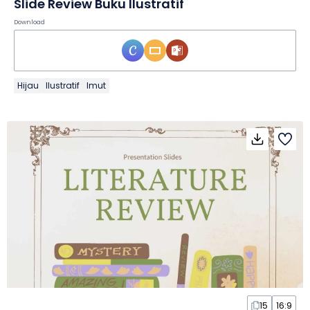
Slide Review Buku Ilustratif
Download
Hijau
Ilustratif
Imut
15
16:9