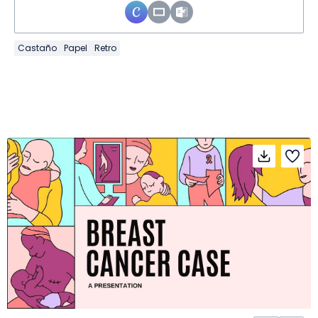
Castaño
Papel
Retro