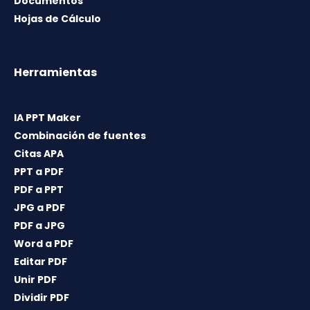
Documentos
Hojas de Cálculo
Herramientas
IA PPT Maker
Combinación de fuentes
Citas APA
PPT a PDF
PDF a PPT
JPG a PDF
PDF a JPG
Word a PDF
Editar PDF
Unir PDF
Dividir PDF