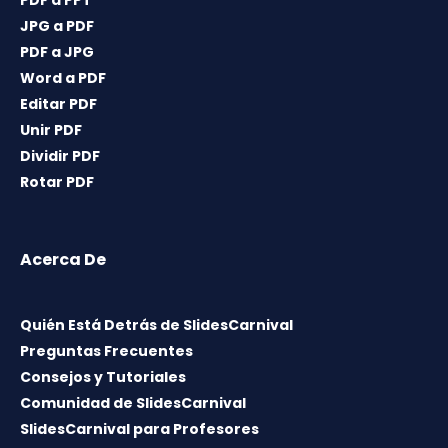
PDF a PPT
JPG a PDF
PDF a JPG
Word a PDF
Editar PDF
Unir PDF
Dividir PDF
Rotar PDF
Acerca De
Quién Está Detrás de SlidesCarnival
Preguntas Frecuentes
Consejos y Tutoriales
Comunidad de SlidesCarnival
SlidesCarnival para Profesores