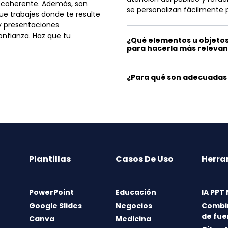
k coherente. Además, son
se personalizan fácilmente 
ue trabajes donde te resulte
y presentaciones
onfianza. Haz que tu
¿Qué elementos u objetos
para hacerla más releva
¿Para qué son adecuadas 
Plantillas
Casos De Uso
Herra
PowerPoint
Educación
IA PPT
Google Slides
Negocios
Combi
de fue
Canva
Medicina