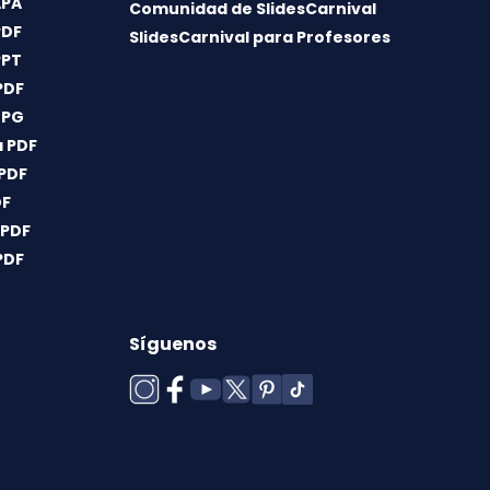
APA
Comunidad de SlidesCarnival
PDF
SlidesCarnival para Profesores
PPT
PDF
JPG
 PDF
 PDF
DF
 PDF
PDF
Síguenos