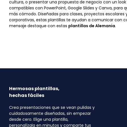
cultura, o presentar una propuesta de negocio con un loo
compatibles con PowerPoint, Google Slides y Canva, para q
más cómodo. Diseñadas para clases, proyectos escolares 
corporativas, estas plantillas te ayudan a comunicar con c
mensaje destaque con estas
plantillas de Alemania
.
Hermosas plantillas,
hechas fáciles
Crea presentaciones que se vean pulidas y
cuidadosamente diseñadas, sin empezar
desde cero. Elige una plantilla,
personalízala en minutos y comparte tus