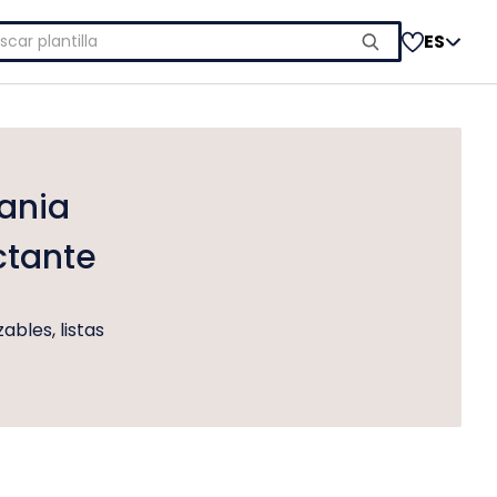
car:
ES
mania
ctante
ables, listas