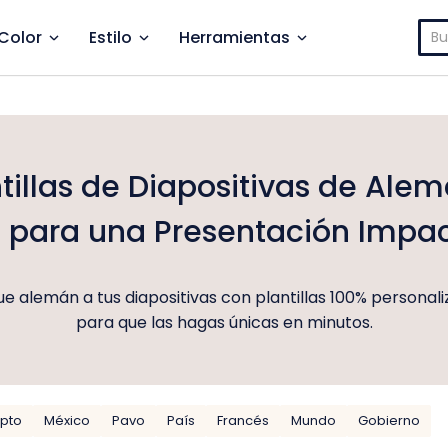
Bus
Color
Estilo
Herramientas
tillas de Diapositivas de Ale
s para una Presentación Impa
e alemán a tus diapositivas con plantillas 100% personaliz
para que las hagas únicas en minutos.
ipto
México
Pavo
País
Francés
Mundo
Gobierno