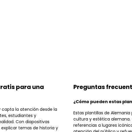
Gratis para una
Preguntas frecuen
¿Cómo pueden estas plant
y capta la atención desde la
Estas plantillas de Alemani
tes, estudiantes y
cultura y estética alemana. 
alidad. Con diapositivas
referencias a lugares icónic
, explicar temas de historia y
atención del público y refu