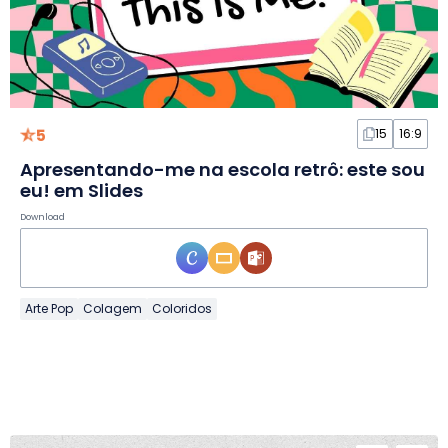
5
15
16:9
Apresentando-me na escola retrô: este sou
eu! em Slides
Download
Arte Pop
Colagem
Coloridos