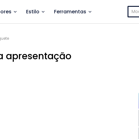
Pesq
ores
Estilo
Ferramentas
por:
quete
ua apresentação