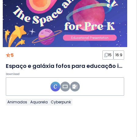
5
15
16:9
Espaço e galáxia fofos para educação infantil em Slides
Download
Animados
Aquarela
Cyberpunk