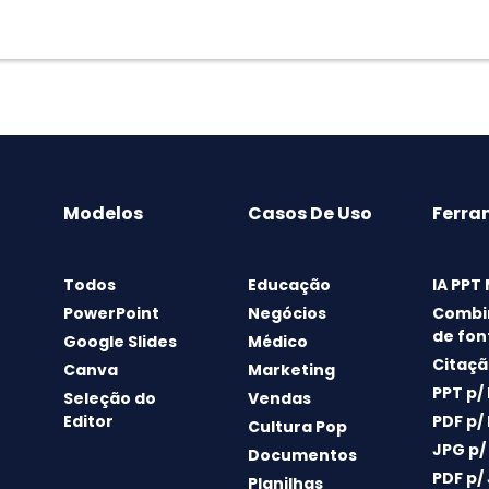
Modelos
Casos De Uso
Ferra
Todos
Educação
IA PPT
PowerPoint
Negócios
Combi
de fon
Google Slides
Médico
Citaçã
Canva
Marketing
PPT p/
Seleção do
Vendas
Editor
PDF p/
Cultura Pop
JPG p/
Documentos
PDF p/
Planilhas