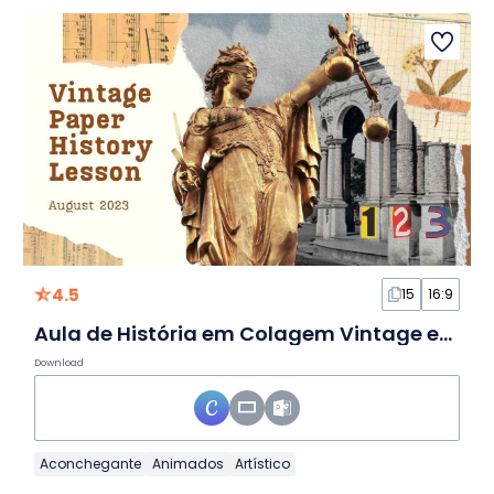
4.5
15
16:9
Aula de História em Colagem Vintage em Slides
Download
Aconchegante
Animados
Artístico