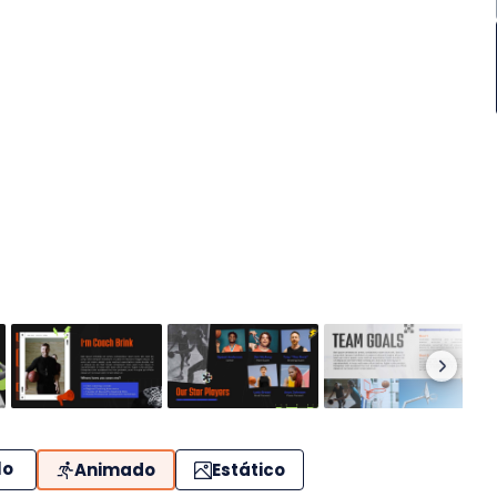
lo
Animado
Estático