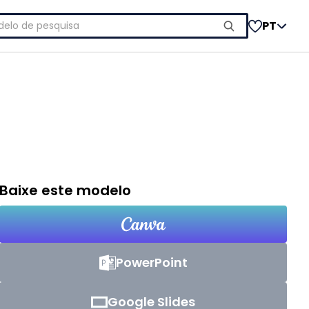
uisar
PT
Baixe este modelo
PowerPoint
Google Slides