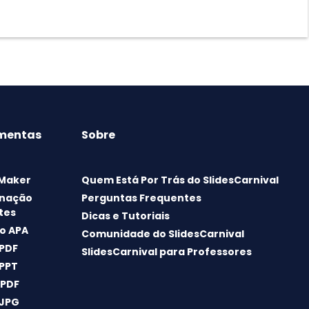
mentas
Sobre
 Maker
Quem Está Por Trás do SlidesCarnival
nação
Perguntas Frequentes
tes
Dicas e Tutoriais
o APA
Comunidade do SlidesCarnival
 PDF
SlidesCarnival para Professores
 PPT
 PDF
 JPG