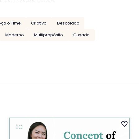
ça o Time
Criativo
Descolado
Moderno
Multipropósito
Ousado