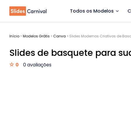
Todos os Modelos
C
Início
>
Modelos Grátis
>
Canva
>
Slides Modernos Criativos de Bas
Slides de basquete para s
0
0 avaliações