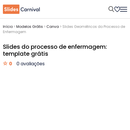
Início
>
Modelos Grátis
>
Canva
>
Slides Geométricos do Processo de
Enfermagem
Slides do processo de enfermagem:
template grátis
0
0 avaliações