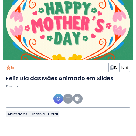
5
15
16:9
Feliz Dia das Mães Animado em Slides
Download
Animados
Criativo
Floral