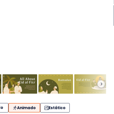
lo
Animado
Estático