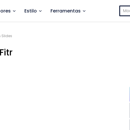
Pesq
ores
Estilo
Ferramentas
por:
 Slides
itr