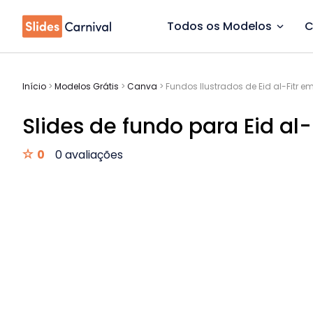
Todos os Modelos
C
Início
>
Modelos Grátis
>
Canva
>
Fundos Ilustrados de Eid al-Fitr em
Slides de fundo para Eid al-F
0
0 avaliações