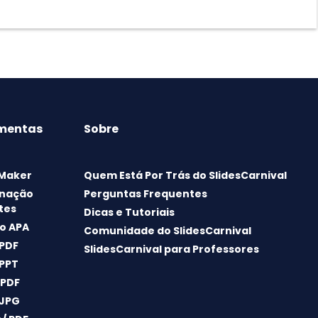
mentas
Sobre
 Maker
Quem Está Por Trás do SlidesCarnival
nação
Perguntas Frequentes
tes
Dicas e Tutoriais
o APA
Comunidade do SlidesCarnival
 PDF
SlidesCarnival para Professores
 PPT
 PDF
 JPG