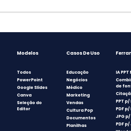
Modelos
Casos De Uso
Ferra
Todos
Educação
IA PPT
PowerPoint
Negócios
Combi
de fon
Google Slides
Médico
Citaçã
Canva
Marketing
PPT p/
Seleção do
Vendas
Editor
PDF p/
Cultura Pop
JPG p/
Documentos
PDF p/
Planilhas