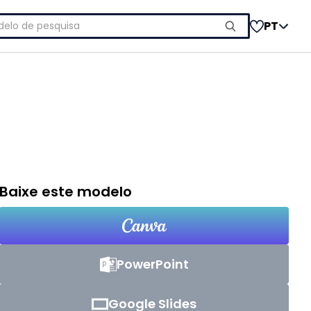
uisar
PT
Baixe este modelo
PowerPoint
Google Slides