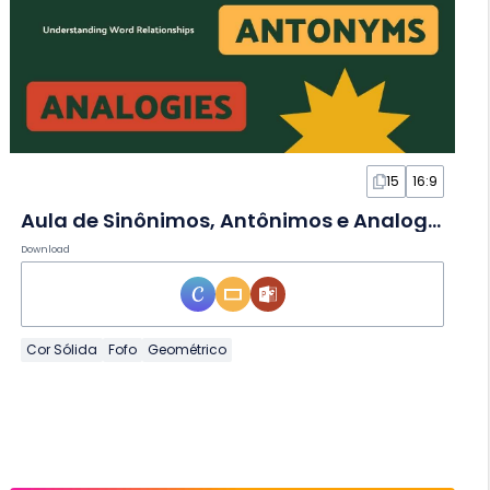
15
16:9
Aula de Sinônimos, Antônimos e Analogias em Slides
Download
Cor Sólida
Fofo
Geométrico