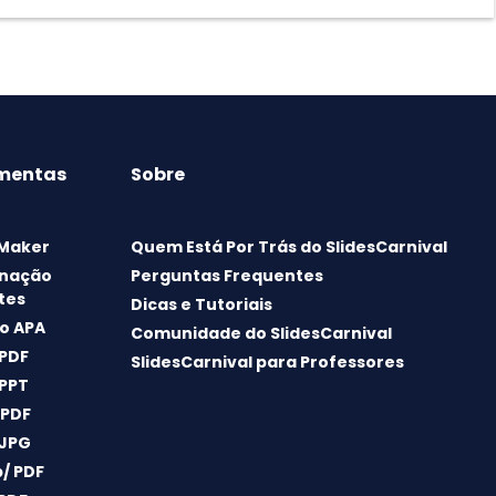
mentas
Sobre
 Maker
Quem Está Por Trás do SlidesCarnival
nação
Perguntas Frequentes
tes
Dicas e Tutoriais
o APA
Comunidade do SlidesCarnival
 PDF
SlidesCarnival para Professores
 PPT
 PDF
 JPG
/ PDF