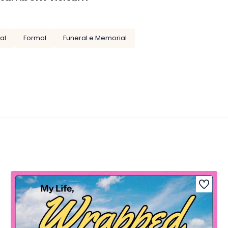
ral
Formal
Funeral e Memorial