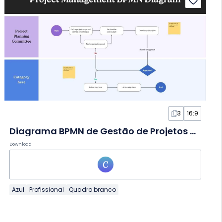
3
16:9
Diagrama BPMN de Gestão de Projetos em Quadro Branco
Download
Azul
Profissional
Quadro branco