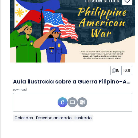
15
16:9
Aula ilustrada sobre a Guerra Filipino-Americana em Slides
Download
Coloridos
Desenho animado
Ilustrado