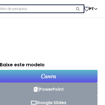
uisar
PT
Baixe este modelo
PowerPoint
Google Slides