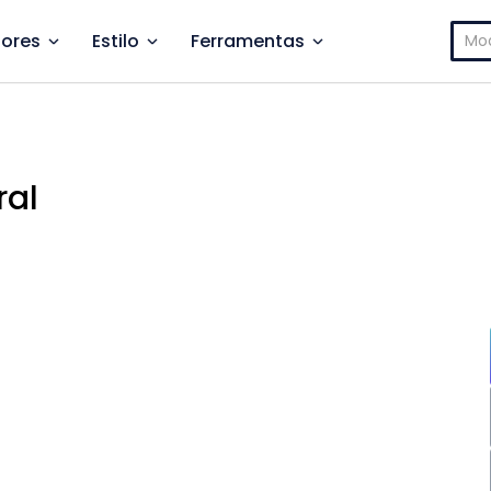
Pesq
ores
Estilo
Ferramentas
por:
ral