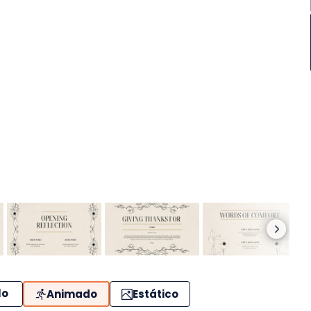
lo
Animado
Estático