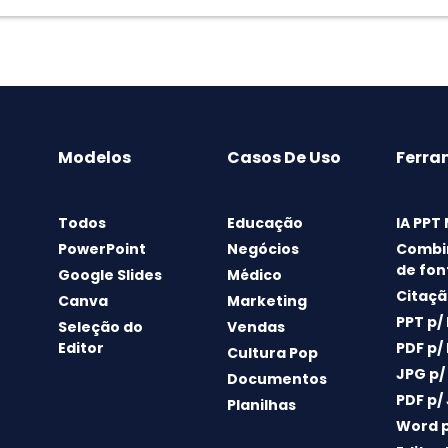
Modelos
Casos De Uso
Ferra
Todos
Educação
IA PPT
PowerPoint
Negócios
Combi
de fon
Google Slides
Médico
Citaçã
Canva
Marketing
PPT p/
Seleção do
Vendas
Editor
PDF p/
Cultura Pop
JPG p/
Documentos
PDF p/
Planilhas
Word p