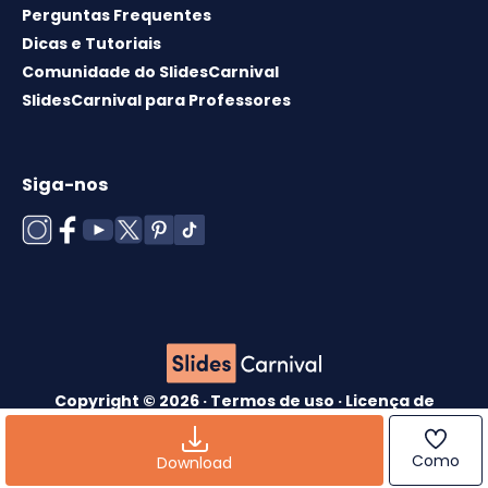
Perguntas Frequentes
Dicas e Tutoriais
Comunidade do SlidesCarnival
SlidesCarnival para Professores
Siga-nos
Copyright © 2026 ·
Termos de uso
·
Licença de
modelos
·
Política de cookies
·
política de
Privacidade
Como
Download