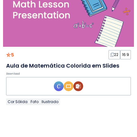
5
22
16:9
Aula de Matemática Colorida em Slides
Download
Cor Sólida
Fofo
Ilustrado